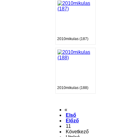
2010mikulas (187)
2010mikulas (188)
«
Első
Előző
11
Következő