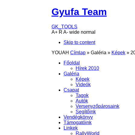
Gyufa Team
GK_TOOLS
A+
R
A-
wide
normal
Skip to content
YOUAH
Címlap
»
Galéria
»
Képek
»
2
Főoldal
Hírek 2010
Galéria
Képek
Videók
Csapat
Tagok
Autók
Versenyzőpárosaink
Segítőink
Vendégkönyv
Támogatóink
Linkek
RallyWorld