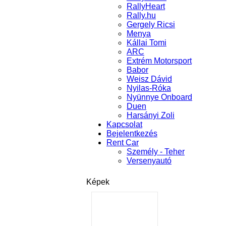
RallyHeart
Rally.hu
Gergely Ricsi
Menya
Kállai Tomi
ARC
Extrém Motorsport
Babor
Weisz Dávid
Nyilas-Róka
Nyünnye Onboard
Duen
Harsányi Zoli
Kapcsolat
Bejelentkezés
Rent Car
Személy - Teher
Versenyautó
Képek