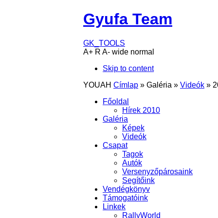
Gyufa Team
GK_TOOLS
A+
R
A-
wide
normal
Skip to content
YOUAH
Címlap
»
Galéria
»
Videók
»
2
Főoldal
Hírek 2010
Galéria
Képek
Videók
Csapat
Tagok
Autók
Versenyzőpárosaink
Segítőink
Vendégkönyv
Támogatóink
Linkek
RallyWorld