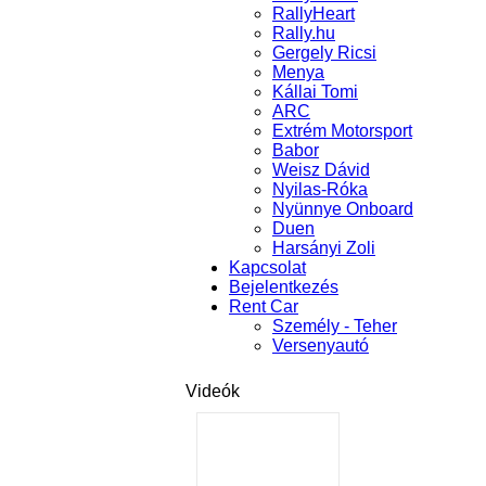
RallyHeart
Rally.hu
Gergely Ricsi
Menya
Kállai Tomi
ARC
Extrém Motorsport
Babor
Weisz Dávid
Nyilas-Róka
Nyünnye Onboard
Duen
Harsányi Zoli
Kapcsolat
Bejelentkezés
Rent Car
Személy - Teher
Versenyautó
Videók