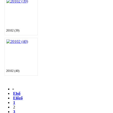
20102 (39)
20102 (40)
«
Első
Előző
1
2
3