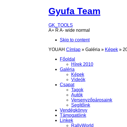
Gyufa Team
GK_TOOLS
A+
R
A-
wide
normal
Skip to content
YOUAH
Címlap
»
Galéria
»
Képek
»
2
Főoldal
Hírek 2010
Galéria
Képek
Videók
Csapat
Tagok
Autók
Versenyzőpárosaink
Segítőink
Vendégkönyv
Támogatóink
Linkek
RallyWorld