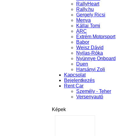
RallyHeart
Rally.hu
Gergely Ricsi
Menya
Kállai Tomi
ARC
Extrém Motorsport
Babor
Weisz Dávid
Nyilas-Róka
Nyünnye Onboard
Duen
Harsányi Zoli
Kapcsolat
Bejelentkezés
Rent Car
Személy - Teher
Versenyautó
Képek