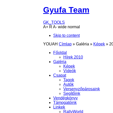
Gyufa Team
GK_TOOLS
A+
R
A-
wide
normal
Skip to content
YOUAH
Címlap
»
Galéria
»
Képek
»
2
Főoldal
Hírek 2010
Galéria
Képek
Videók
Csapat
Tagok
Autók
Versenyzőpárosaink
Segítőink
Vendégkönyv
Támogatóink
Linkek
RallyWorld