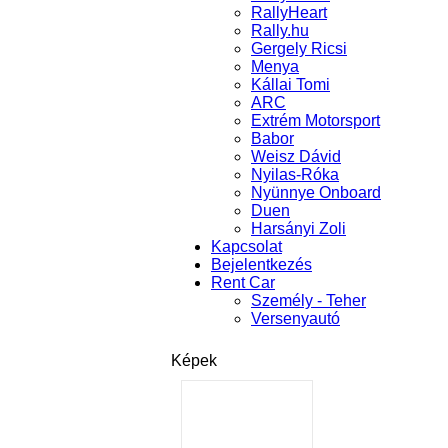
RallyHeart
Rally.hu
Gergely Ricsi
Menya
Kállai Tomi
ARC
Extrém Motorsport
Babor
Weisz Dávid
Nyilas-Róka
Nyünnye Onboard
Duen
Harsányi Zoli
Kapcsolat
Bejelentkezés
Rent Car
Személy - Teher
Versenyautó
Képek