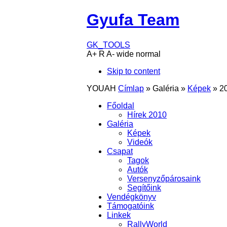
Gyufa Team
GK_TOOLS
A+
R
A-
wide
normal
Skip to content
YOUAH
Címlap
»
Galéria
»
Képek
»
2
Főoldal
Hírek 2010
Galéria
Képek
Videók
Csapat
Tagok
Autók
Versenyzőpárosaink
Segítőink
Vendégkönyv
Támogatóink
Linkek
RallyWorld