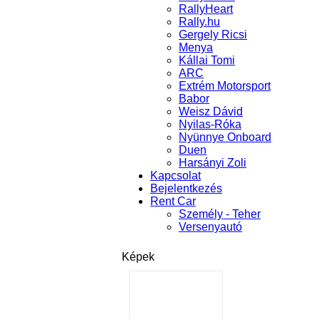
RallyHeart
Rally.hu
Gergely Ricsi
Menya
Kállai Tomi
ARC
Extrém Motorsport
Babor
Weisz Dávid
Nyilas-Róka
Nyünnye Onboard
Duen
Harsányi Zoli
Kapcsolat
Bejelentkezés
Rent Car
Személy - Teher
Versenyautó
Képek