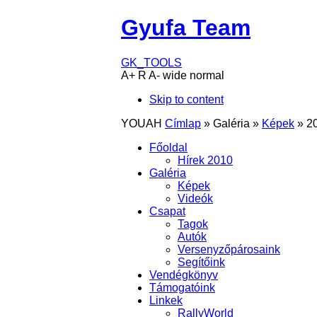
Gyufa Team
GK_TOOLS
A+
R
A-
wide
normal
Skip to content
YOUAH
Címlap
»
Galéria
»
Képek
»
2
Főoldal
Hírek 2010
Galéria
Képek
Videók
Csapat
Tagok
Autók
Versenyzőpárosaink
Segítőink
Vendégkönyv
Támogatóink
Linkek
RallyWorld