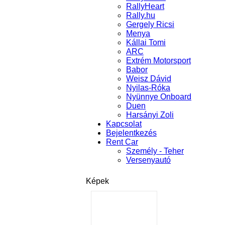
RallyHeart
Rally.hu
Gergely Ricsi
Menya
Kállai Tomi
ARC
Extrém Motorsport
Babor
Weisz Dávid
Nyilas-Róka
Nyünnye Onboard
Duen
Harsányi Zoli
Kapcsolat
Bejelentkezés
Rent Car
Személy - Teher
Versenyautó
Képek