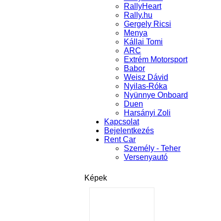
RallyHeart
Rally.hu
Gergely Ricsi
Menya
Kállai Tomi
ARC
Extrém Motorsport
Babor
Weisz Dávid
Nyilas-Róka
Nyünnye Onboard
Duen
Harsányi Zoli
Kapcsolat
Bejelentkezés
Rent Car
Személy - Teher
Versenyautó
Képek