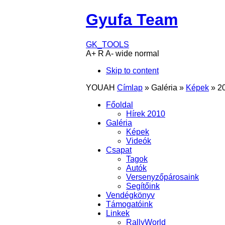
Gyufa Team
GK_TOOLS
A+
R
A-
wide
normal
Skip to content
YOUAH
Címlap
»
Galéria
»
Képek
»
2
Főoldal
Hírek 2010
Galéria
Képek
Videók
Csapat
Tagok
Autók
Versenyzőpárosaink
Segítőink
Vendégkönyv
Támogatóink
Linkek
RallyWorld