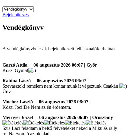
Bejelentkezés
Vendégkönyv
A vendégkönyvbe csak bejelentkezett felhasználók írhatnak.
Garzó Attila
06 augusztus 2026 06:07 | Győr
Köszi Gyufa!
Rabina Lászó
06 augusztus 2026 06:07 |
Szevasztok! remélem nem kontár munkát végeztünk Csatkán
Üdv
Mócher László
06 augusztus 2026 06:07 |
Köszi Joci!De Nem az én érdemem.
Mernyei József
06 augusztus 2026 06:07 | Oroszlány
Szia Laci feladtam a belső felvételeket neked a Mikulás rally-
ról.Nagyon jó az oldalad.