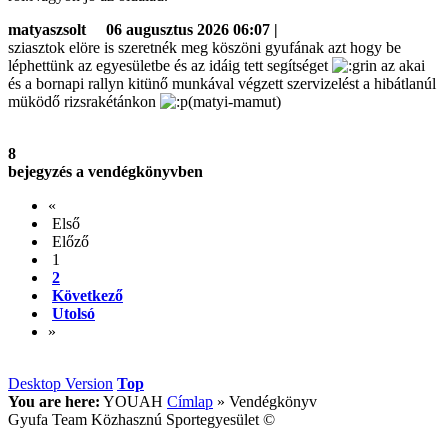
matyaszsolt
06 augusztus 2026 06:07 |
sziasztok elöre is szeretnék meg köszöni gyufának azt hogy be
léphettünk az egyesületbe és az idáig tett segítséget
az akai
és a bornapi rallyn kitünő munkával végzett szervizelést a hibátlanúl
müködő rizsrakétánkon
(matyi-mamut)
8
bejegyzés a vendégkönyvben
«
Első
Előző
1
2
Következő
Utolsó
»
Desktop Version
Top
You are here:
YOUAH
Címlap
»
Vendégkönyv
Gyufa Team Közhasznú Sportegyesület ©